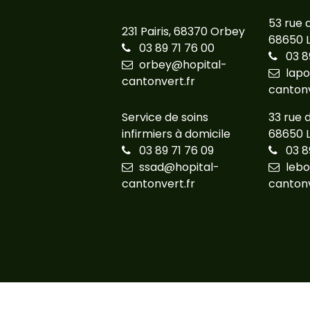
53 rue 
231 Pairis,
68370 Orbey
68650 
03 89 71 76 00
03 8
orbey@hopital-
lapo
cantonvert.fr
cantonv
Service de soins
33 rue 
infirmiers à domicile
68650 
03 89 71 76 09
03 8
ssad@hopital-
leb
cantonvert.fr
cantonv