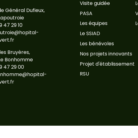
Visite guidée
L
de Général Dufieux,
PASA
V
Lapoutroie
Les équipes
L
9 47 29 10
utroie@hopital-
Le SSIAD
ert.fr
Les bénévoles
des Bruyères,
Nos projets innovants
Le Bonhomme
Projet d'établissement
9 47 29 00
RSU
onhomme@hopital-
ert.fr