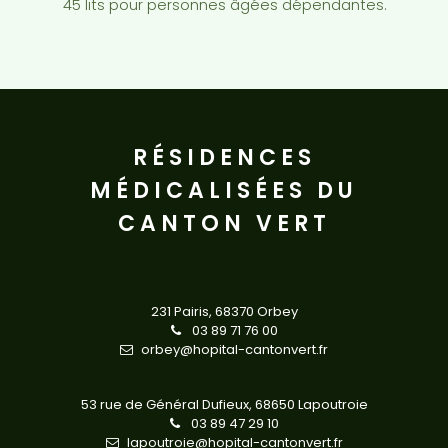
45 lits pour personnes âgées dépendantes.
RÉSIDENCES
MÉDICALISÉES DU
CANTON VERT
231 Pairis,
68370 Orbey
03 89 71 76 00
orbey@hopital-cantonvert.fr
53 rue de Général Dufieux,
68650 Lapoutroie
03 89 47 29 10
lapoutroie@hopital-cantonvert.fr