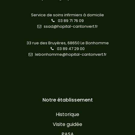
Service de soins infirmiers à domicile
03 89 71 76 09
ssad@hopital-cantonvert.fr
33 rue des Bruyères,
68650 Le Bonhomme
03 89 47 29 00
lebonhomme@hopital-cantonvert.fr
Notre établissement
Historique
Visite guidée
PASA